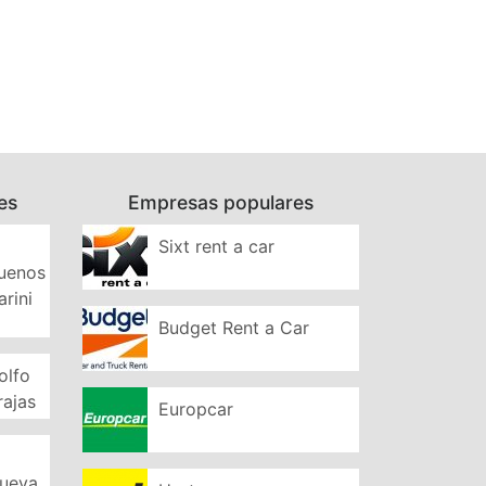
es
Empresas populares
Sixt rent a car
Buenos
arini
Budget Rent a Car
olfo
rajas
Europcar
Nueva