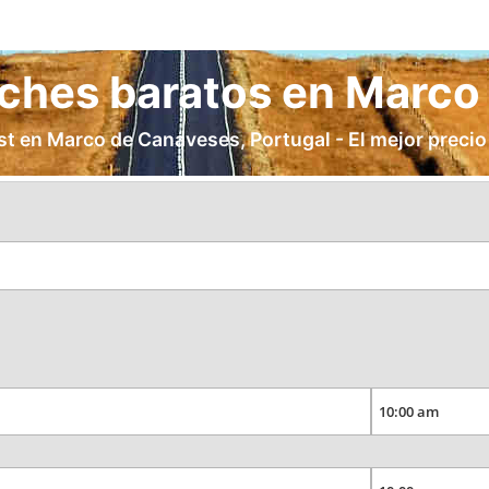
oches baratos en Marc
t en Marco de Canaveses, Portugal - El mejor precio 