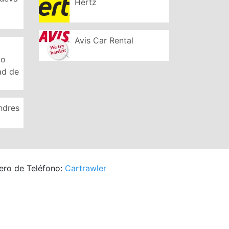
Hertz
Avis Car Rental
to
ad de
ndres
ero de Teléfono:
Cartrawler