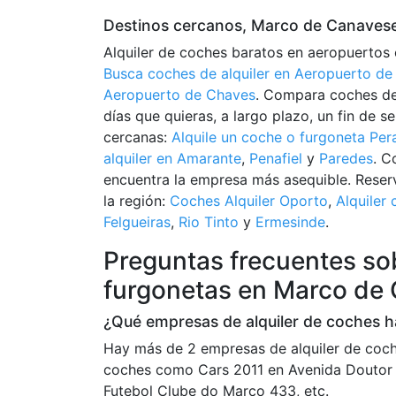
Destinos cercanos, Marco de Canaves
Alquiler de coches baratos en aeropuertos
Busca coches de alquiler en Aeropuerto de
Aeropuerto de Chaves
. Compara coches de 
días que quieras, a largo plazo, un fin de 
cercanas:
Alquile un coche o furgoneta Pera
alquiler en Amarante
,
Penafiel
y
Paredes
. C
encuentra la empresa más asequible. Reserv
la región:
Coches Alquiler Oporto
,
Alquiler
Felgueiras
,
Rio Tinto
y
Ermesinde
.
Preguntas frecuentes sob
furgonetas en Marco de
¿Qué empresas de alquiler de coches 
Hay más de 2 empresas de alquiler de coc
coches como Cars 2011 en Avenida Doutor 
Futebol Clube do Marco 433, etc.