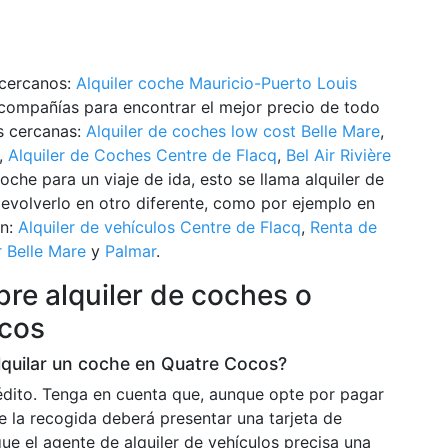
 cercanos:
Alquiler coche Mauricio-Puerto Louis
ompañías para encontrar el mejor precio de todo
s cercanas:
Alquiler de coches low cost Belle Mare
,
,
Alquiler de Coches Centre de Flacq
,
Bel Air Rivière
coche para un viaje de ida, esto se llama alquiler de
devolverlo en otro diferente, como por ejemplo en
ón:
Alquiler de vehículos Centre de Flacq
,
Renta de
r Belle Mare
y
Palmar
.
re alquiler de coches o
ocos
alquilar un coche en Quatre Cocos?
rédito. Tenga en cuenta que, aunque opte por pagar
e la recogida deberá presentar una tarjeta de
ue el agente de alquiler de vehículos precisa una