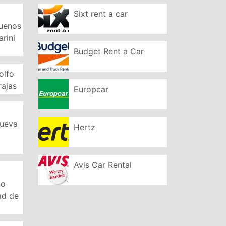
Sixt rent a car
Buenos
arini
Budget Rent a Car
olfo
rajas
Europcar
Nueva
Hertz
Avis Car Rental
to
ad de