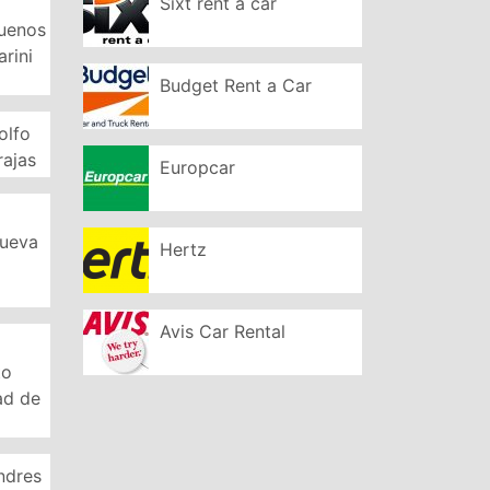
Sixt rent a car
Buenos
arini
Budget Rent a Car
olfo
rajas
Europcar
Nueva
Hertz
Avis Car Rental
to
ad de
ndres