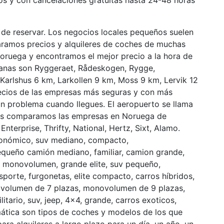
tos y con cancelaciones gratuitas hasta 24-48 horas
de reservar. Los negocios locales pequeños suelen
ramos precios y alquileres de coches de muchas
oruega y encontramos el mejor precio a la hora de
rcanas son Ryggeraet, Rådeskogen, Rygge,
arlshus 6 km, Larkollen 9 km, Moss 9 km, Lervik 12
recios de las empresas más seguras y con más
n problema cuando llegues. El aeropuerto se llama
.es comparamos las empresas en Noruega de
nterprise, Thrifty, National, Hertz, Sixt, Alamo.
conómico, suv mediano, compacto,
queño camión mediano, familiar, camion grande,
lujo, monovolumen, grande elite, suv pequeño,
porte, furgonetas, elite compacto, carros híbridos,
ovolumen de 7 plazas, monovolumen de 9 plazas,
itario, suv, jeep, 4×4, grande, carros exoticos,
ática son tipos de coches y modelos de los que