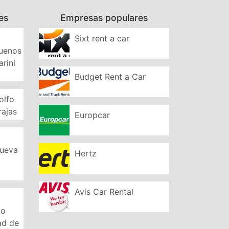
es
Empresas populares
Sixt rent a car
Buenos
arini
Budget Rent a Car
olfo
rajas
Europcar
Nueva
Hertz
Avis Car Rental
to
ad de