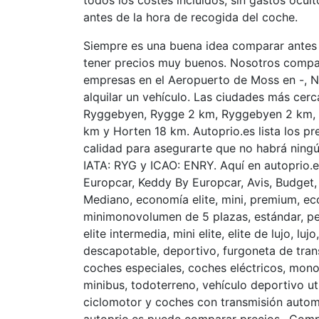
todos los costes incluidos, sin gastos ocul
antes de la hora de recogida del coche.
Siempre es una buena idea comparar antes 
tener precios muy buenos. Nosotros compa
empresas en el Aeropuerto de Moss en -, N
alquilar un vehículo. Las ciudades más ce
Ryggebyen, Rygge 2 km, Ryggebyen 2 km, K
km y Horten 18 km. Autoprio.es lista los p
calidad para asegurarte que no habrá ningú
IATA: RYG y ICAO: ENRY. Aquí en autoprio
Europcar, Keddy By Europcar, Avis, Budget, E
Mediano, economía elite, mini, premium, e
minimonovolumen de 5 plazas, estándar, pe
elite intermedia, mini elite, elite de lujo, 
descapotable, deportivo, furgoneta de trans
coches especiales, coches eléctricos, mon
minibus, todoterreno, vehículo deportivo util
ciclomotor y coches con transmisión autom