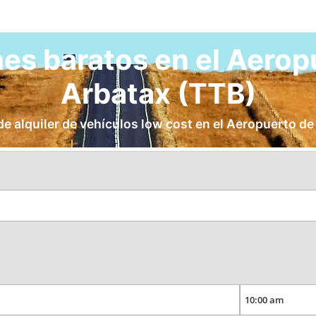
es baratos en el Aerop
Arbatax (TTB)
e alquiler de vehículos low cost en el Aeropuerto de T