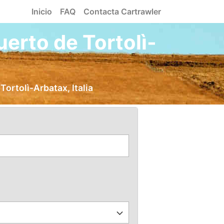
Inicio
FAQ
Contacta Cartrawler
uerto de Tortolì-
ortolì-Arbatax, Italia