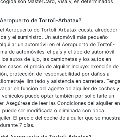
recogida son MasterCard, Visa y, en determinados
 Aeropuerto de Tortolì-Arbatax?
el Aeropuerto de Tortolì-Arbatax cuesta alrededor
da y el suministro. Un automóvil más pequeño
alquilar un automóvil en el Aeropuerto de Tortolì-
ma de automóviles, el país y el tipo de automóvil
 los autos de lujo, las camionetas y los autos en
s casos, el precio de alquiler incluye: exención de
ión, protección de responsabilidad por daños a
ilometraje ilimitado y asistencia en carretera. Tenga
ariar en función del agente de alquiler de coches y
e vehículos puede optar también por solicitarle un
ler. Asegúrese de leer las Condiciones del alquiler en
ta puede ser modificada o eliminada con poca
uiler. El precio del coche de alquiler que se muestra
durante 7 días.
del Aeropuerto de Tortolì-Arbatax?