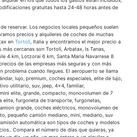
a alquilar en los que todos los gastos están incluidos,
odificaciones gratuitas hasta 24-48 horas antes de
de reservar. Los negocios locales pequeños suelen
ramos precios y alquileres de coches de muchas
atax en
Tortolì
, Italia y encontramos el mejor precio a
s más cercanas son Tortolì, Arbatax, Is Tanas,
sole 4 km, Lotzorai 6 km, Santa Maria Navarrese 8
s precios de las empresas más seguras y con más
n problema cuando llegues. El aeropuerto se llama
ándar, lujo, premium, coches especiales, elite de lujo,
 utilitario, suv, jeep, 4×4, familiar,
mini elite, grande, compacto, monovolumen de 7
 elite, furgoneta de transporte, furgonetas,
 camion grande, coches eléctricos, monovolumen de
cto, pequeño camión mediano, mini, mediano, suv
nsmisión automática son tipos de coches y modelos
cios.. Compara el número de días que quieras, ya