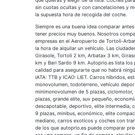
que quieras y elegir de la lista. Coches par
sin cuotas ocultas y con cancelaciones y m
la supuesta hora de recogida del coche.
Siempre es una buena idea comparar antes 
tener precios muy buenos. Nosotros compa
empresas en el Aeropuerto de Tortolì-Arb
la hora de alquilar un vehículo. Las ciudade
Girasole, Tortolì 2 km, Arbatax 3 km, Gira
km y Bari Sardo 9 km. Autoprio.es lista lo
calidad para asegurarte que no habrá ningú
IATA: TTB y ICAO: LIET. Carros híbridos, est
monovolumen, todoterreno, vehículo deportivo
minimonovolumen de 5 plazas, ciclomotor, 
plazas, grande elite, suv pequeño, economía
descapotable, deportivo, elite intermedia,
9 plazas, minibus, económico, elite compa
mediano, carros exoticos y coches con tra
de los que autoprio.es puede comparar pre