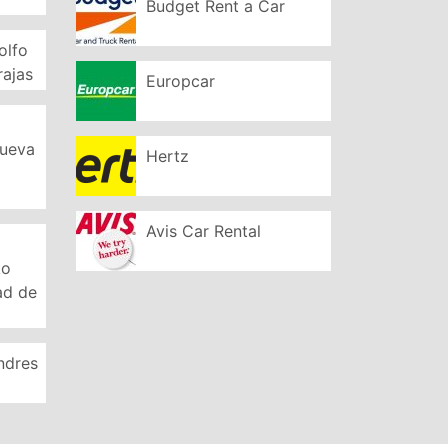
Budget Rent a Car
olfo
rajas
Europcar
Nueva
Hertz
Avis Car Rental
to
ad de
ndres