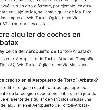
de un día, un año, un mes entero o un alquiler a
devuélvelo en otro diferente, por ejemplo, en otra
ara un viaje de ida, se llama alquiler de ida. Para
as empresas Avis Tortoli Ogliastra en Via
 37 en autoprio.es en Italia.
re alquiler de coches en
rbatax
ay cerca del Aeropuerto de Tortolì-Arbatax?
es en el Aeropuerto de Tortolì-Arbatax. Compañías
irso 37, Avis Tortoli Ogliastra en Via Monsignor
 de crédito en el Aeropuerto de Tortolì-Arbatax?
de crédito. Tenga en cuenta que, aunque opte por
ento de la recogida deberá presentar una tarjeta de
ue el agente de alquiler de vehículos precisa una
 del alquiler en el Aeropuerto de Tortolì-Arbatax.