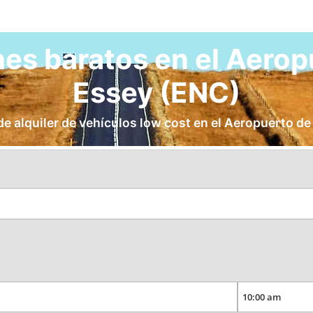
hes baratos en el Aero
Essey (ENC)
e alquiler de vehículos low cost en el Aeropuerto d