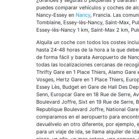
¿Grandes y seguras o pequeñas y baratas? 
puedes comparar vehículos y coches de alq
Nancy-Essey en
Nancy
, Francia. Las comu
Tomblaine, Essey-lès-Nancy, Saint-Max, Pu
Essey-lès-Nancy 1 km, Saint-Max 2 km, Pu
Alquila un coche con todos los costes inclu
hasta 24-48 horas de la hora a la que deber
de forma fácil y barata Aeropuerto de Nan
todas las localizaciones cercanas de recogi
Thrifty Gare en 1 Place Thiers, Alamo Gare 
Vosges, Hertz Gare en 1 Place Thiers, Eur
Essey Lès, Budget en Gare de Hall Des Depar
Senn, Europcar Gare en 18 Rue de Serre, Av
Boulevard Joffre, Sixt en 19 Rue de Serre,
Republique Boulevard Joffre, National Gare
comparamos en el aeropuerto para encontrar
devuélvelo en otro diferente, por ejemplo, e
para un viaje de ida, se llama alquiler de i