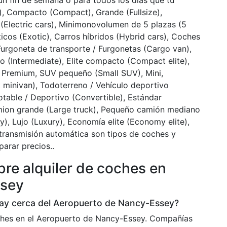
un fin de semana o para todos los días que tú
ite), Compacto (Compact), Grande (Fullsize),
(Electric cars), Minimonovolumen de 5 plazas (5
ticos (Exotic), Carros híbridos (Hybrid cars), Coches
Furgoneta de transporte / Furgonetas (Cargo van),
no (Intermediate), Elite compacto (Compact elite),
 Premium, SUV pequeño (Small SUV), Mini,
 minivan), Todoterreno / Vehículo deportivo
otable / Deportivo (Convertible), Estándar
 Camion grande (Large truck), Pequeño camión mediano
, Lujo (Luxury), Economía elite (Economy elite),
ansmisión automática son tipos de coches y
arar precios..
re alquiler de coches en
ssey
hay cerca del Aeropuerto de Nancy-Essey?
ches en el Aeropuerto de Nancy-Essey. Compañías