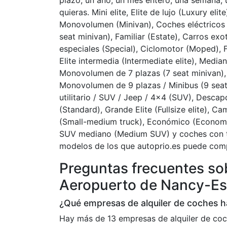
plazo, un año, un mes entero, una semana, 
quieras. Mini elite, Elite de lujo (Luxury el
Monovolumen (Minivan), Coches eléctricos 
seat minivan), Familiar (Estate), Carros exo
especiales (Special), Ciclomotor (Moped), 
Elite intermedia (Intermediate elite), Media
Monovolumen de 7 plazas (7 seat minivan),
Monovolumen de 9 plazas / Minibus (9 seat
utilitario / SUV / Jeep / 4×4 (SUV), Descap
(Standard), Grande Elite (Fullsize elite),
(Small-medium truck), Económico (Economy)
SUV mediano (Medium SUV) y coches con tr
modelos de los que autoprio.es puede comp
Preguntas frecuentes sob
Aeropuerto de Nancy-E
¿Qué empresas de alquiler de coches 
Hay más de 13 empresas de alquiler de co