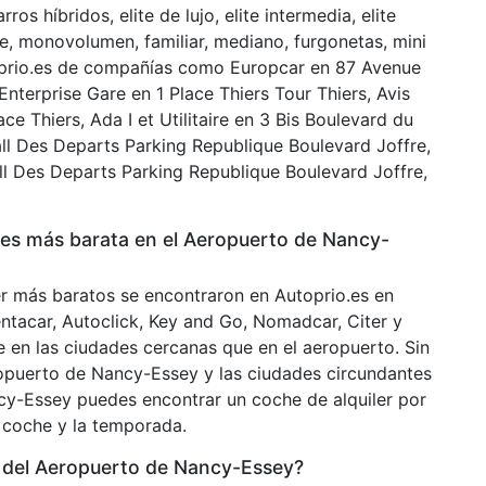
rros híbridos, elite de lujo, elite intermedia, elite
, monovolumen, familiar, mediano, furgonetas, mini
prio.es de compañías como Europcar en 87 Avenue
nterprise Gare en 1 Place Thiers Tour Thiers, Avis
e Thiers, Ada I et Utilitaire en 3 Bis Boulevard du
ll Des Departs Parking Republique Boulevard Joffre,
all Des Departs Parking Republique Boulevard Joffre,
ches más barata en el Aeropuerto de Nancy-
ler más baratos se encontraron en Autoprio.es en
entacar, Autoclick, Key and Go, Nomadcar, Citer y
e en las ciudades cercanas que en el aeropuerto. Sin
opuerto de Nancy-Essey y las ciudades circundantes
cy-Essey puedes encontrar un coche de alquiler por
 coche y la temporada.
 del Aeropuerto de Nancy-Essey?