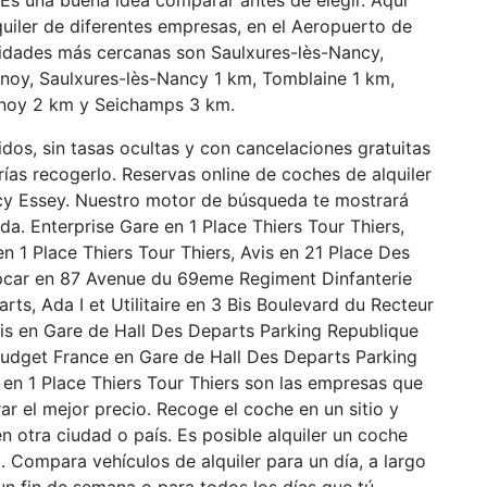
Es una buena idea comparar antes de elegir. Aquí
uiler de diferentes empresas, en el Aeropuerto de
nidades más cercanas son Saulxures-lès-Nancy,
lnoy, Saulxures-lès-Nancy 1 km, Tomblaine 1 km,
lnoy 2 km y Seichamps 3 km.
idos, sin tasas ocultas y con cancelaciones gratuitas
ías recogerlo. Reservas online de coches de alquiler
cy Essey. Nuestro motor de búsqueda te mostrará
da. Enterprise Gare en 1 Place Thiers Tour Thiers,
en 1 Place Thiers Tour Thiers, Avis en 21 Place Des
opcar en 87 Avenue du 69eme Regiment Dinfanterie
ts, Ada I et Utilitaire en 3 Bis Boulevard du Recteur
is en Gare de Hall Des Departs Parking Republique
 Budget France en Gare de Hall Des Departs Parking
 en 1 Place Thiers Tour Thiers son las empresas que
 el mejor precio. Recoge el coche en un sitio y
n otra ciudad o país. Es posible alquiler un coche
da. Compara vehículos de alquiler para un día, a largo