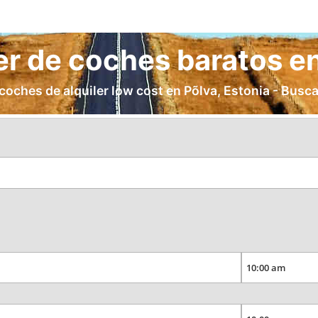
er de coches baratos e
ches de alquiler low cost en Põlva, Estonia - Busca