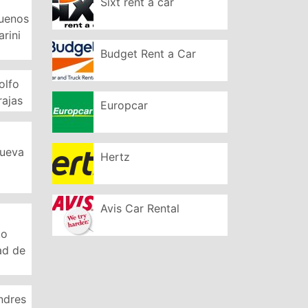
Sixt rent a car
Buenos
arini
Budget Rent a Car
olfo
rajas
Europcar
Nueva
Hertz
Avis Car Rental
to
ad de
ndres