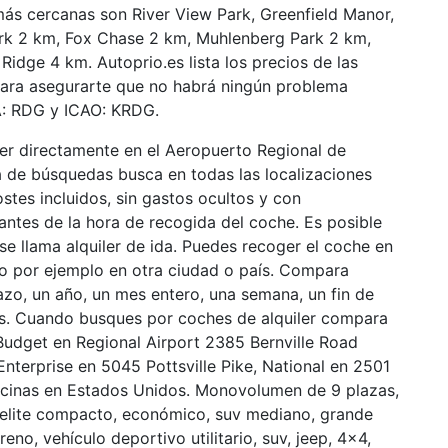
 más cercanas son River View Park, Greenfield Manor,
rk 2 km, Fox Chase 2 km, Muhlenberg Park 2 km,
idge 4 km. Autoprio.es lista los precios de las
ara asegurarte que no habrá ningún problema
TA: RDG y ICAO: KRDG.
er directamente en el Aeropuerto Regional de
ja de búsquedas busca en todas las localizaciones
stes incluidos, sin gastos ocultos y con
antes de la hora de recogida del coche. Es posible
 se llama alquiler de ida. Puedes recoger el coche en
omo por ejemplo en otra ciudad o país. Compara
lazo, un año, un mes entero, una semana, un fin de
as. Cuando busques por coches de alquiler compara
Budget en Regional Airport 2385 Bernville Road
Enterprise en 5045 Pottsville Pike, National en 2501
ficinas en Estados Unidos. Monovolumen de 9 plazas,
jo, elite compacto, económico, suv mediano, grande
eno, vehículo deportivo utilitario, suv, jeep, 4×4,