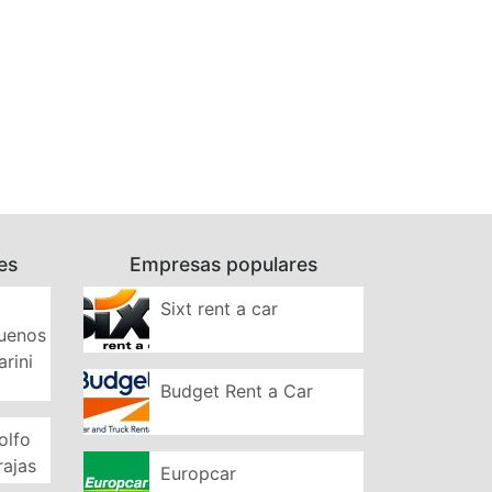
es
Empresas populares
Sixt rent a car
Buenos
arini
Budget Rent a Car
olfo
rajas
Europcar