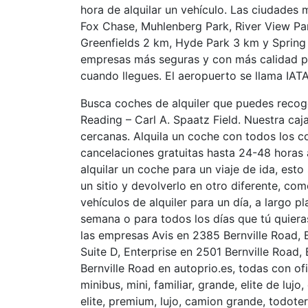
hora de alquilar un vehículo. Las ciudades
Fox Chase, Muhlenberg Park, River View Pa
Greenfields 2 km, Hyde Park 3 km y Spring R
empresas más seguras y con más calidad p
cuando llegues. El aeropuerto se llama IA
Busca coches de alquiler que puedes recog
Reading – Carl A. Spaatz Field. Nuestra ca
cercanas. Alquila un coche con todos los co
cancelaciones gratuitas hasta 24-48 horas 
alquilar un coche para un viaje de ida, esto
un sitio y devolverlo en otro diferente, c
vehículos de alquiler para un día, a largo p
semana o para todos los días que tú quier
las empresas Avis en 2385 Bernville Road, 
Suite D, Enterprise en 2501 Bernville Road, 
Bernville Road en autoprio.es, todas con o
minibus, mini, familiar, grande, elite de lu
elite, premium, lujo, camion grande, todoterr