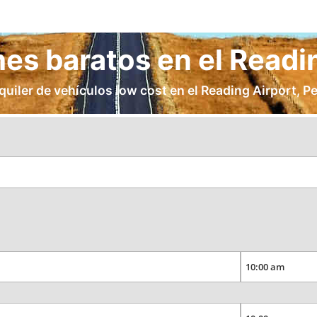
hes baratos en el Readi
quiler de vehículos low cost en el Reading Airport, P