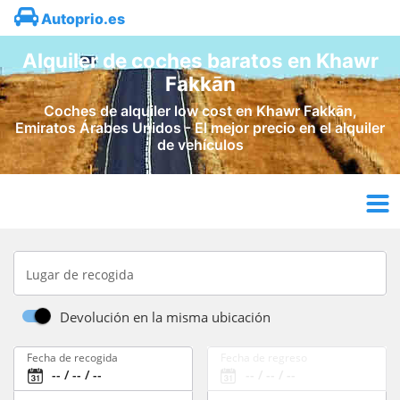
Autoprio.es
Alquiler de coches baratos en Khawr
Fakkān
Coches de alquiler low cost en Khawr Fakkān,
Emiratos Árabes Unidos - El mejor precio en el alquiler
de vehículos