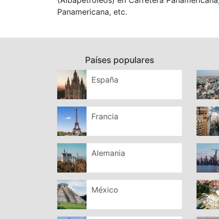
(Albapetróleos) en Carretera Panamericana,
Panamericana, etc.
Países populares
España
Francia
Alemania
México