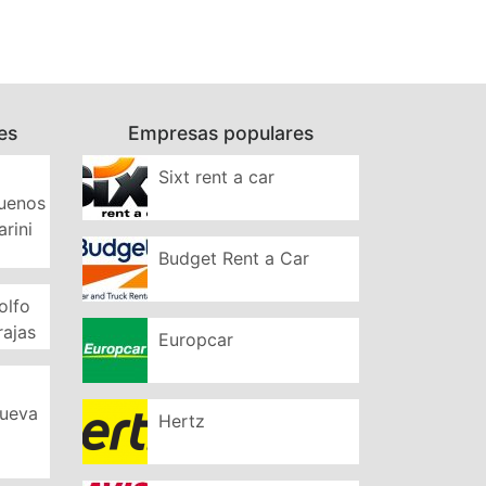
es
Empresas populares
Sixt rent a car
Buenos
arini
Budget Rent a Car
olfo
rajas
Europcar
Nueva
Hertz