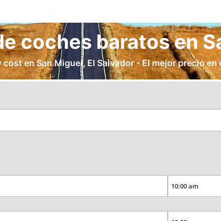
 de coches baratos en S
 cost en San Miguel, El Salvador - El mejor precio en e