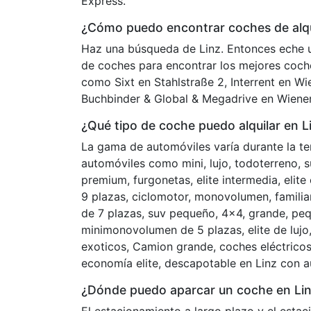
Express.
¿Cómo puedo encontrar coches de alqui
Haz una búsqueda de Linz. Entonces eche u
de coches para encontrar los mejores coche
como Sixt en Stahlstraße 2, Interrent en W
Buchbinder & Global & Megadrive en Wiener
¿Qué tipo de coche puedo alquilar en L
La gama de automóviles varía durante la t
automóviles como mini, lujo, todoterreno, s
premium, furgonetas, elite intermedia, el
9 plazas, ciclomotor, monovolumen, familia
de 7 plazas, suv pequeño, 4x4, grande, p
minimonovolumen de 5 plazas, elite de lujo,
exoticos, Camion grande, coches eléctricos, 
economía elite, descapotable en Linz con a
¿Dónde puedo aparcar un coche en Li