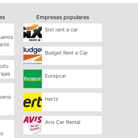
es
Empresas populares
Sixt rent a car
Buenos
arini
Budget Rent a Car
olfo
rajas
Europcar
Nueva
Hertz
Avis Car Rental
to