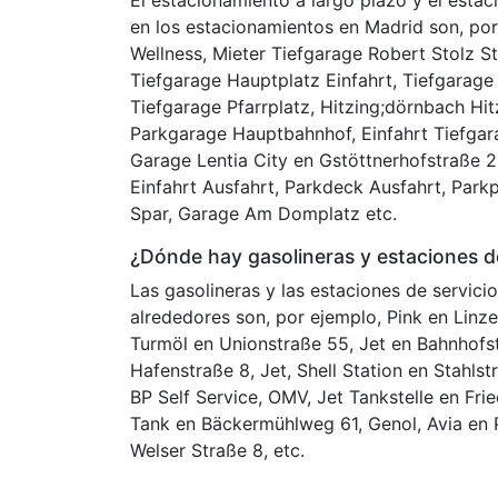
El estacionamiento a largo plazo y el esta
en los estacionamientos en Madrid son, por
Wellness, Mieter Tiefgarage Robert Stolz St
Tiefgarage Hauptplatz Einfahrt, Tiefgarage
Tiefgarage Pfarrplatz, Hitzing;dörnbach Hit
Parkgarage Hauptbahnhof, Einfahrt Tiefgara
Garage Lentia City en Gstöttnerhofstraße 2
Einfahrt Ausfahrt, Parkdeck Ausfahrt, Park
Spar, Garage Am Domplatz etc.
¿Dónde hay gasolineras y estaciones de
Las gasolineras y las estaciones de servici
alrededores son, por ejemplo, Pink en Linze
Turmöl en Unionstraße 55, Jet en Bahnhofs
Hafenstraße 8, Jet, Shell Station en Stahls
BP Self Service, OMV, Jet Tankstelle en Frie
Tank en Bäckermühlweg 61, Genol, Avia en 
Welser Straße 8, etc.