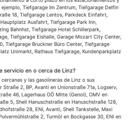
cionamiento a corto plazo en los estacionamientos y
 ejemplo, Tiefgarage Im Zentrum, Tiefgarage Delfin
raße 18, Tiefgarage Lentos, Parkdeck Einfahrt,
 Hauptplatz Ausfahrt, Tiefgarage Park Inn,
zing Bahnhst, Tiefgarage Hotel Schillerpark,
ge, Tiefgarage Eishalle, Garage Mozart City Center,
0, Tiefgarage Bruckner Büro Center, Tiefgarage
platz Unimarkt, Rathaus Tiefgarage, Kundenparkplatz
 servicio en o cerca de Linz?
o cercanas y las gasolineras de Linz o sus
r Straße 2, BP, Avanti en Unionstraße 71a, Logserv,
traße 46, Lagerhaus OÖ Mitte (Genol), OMV en
traße 5, Shell Hanuschstraße en Hanuschstraße 128,
dhofstraße 28, ENI, Avanti, Shell Tankstelle, Maxi
Pulvermühlstraße 2, Turmöl en Bockgasse 30, ENI en