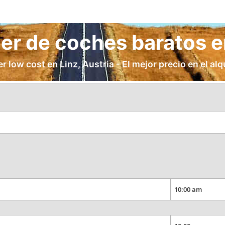
ler de coches baratos e
r low cost en Linz, Austria - El mejor precio en el alq