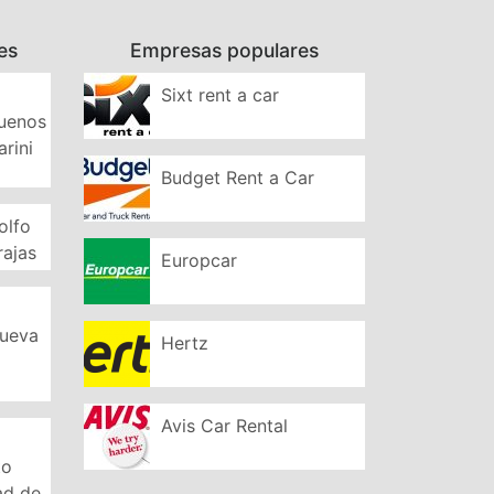
es
Empresas populares
Sixt rent a car
Buenos
arini
Budget Rent a Car
olfo
rajas
Europcar
Nueva
Hertz
Avis Car Rental
to
ad de