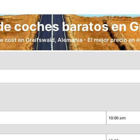
 de coches baratos en G
w cost en Greifswald, Alemania - El mejor precio en el